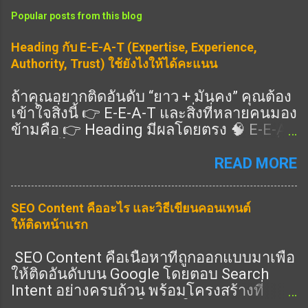
Popular posts from this blog
Heading กับ E-E-A-T (Expertise, Experience,
Authority, Trust) ใช้ยังไงให้ได้คะแนน
ถ้าคุณอยากติดอันดับ “ยาว + มั่นคง” คุณต้อง
เข้าใจสิ่งนี้ 👉 E-E-A-T และสิ่งที่หลายคนมอง
ข้ามคือ 👉 Heading มีผลโดยตรง 🧠 E-E-A-
T คืออะไร แนวทางคุณภาพของ Google ที่ดู
ว่าเนื้อหาคุณ: Expertise (ความเชี่ยวชาญ)
READ MORE
Experience (ประสบการณ์จริง) Authority
(ความน่าเชื่อถือ) Trust (ความไว้วางใจ) 👉
SEO Content คืออะไร และวิธีเขียนคอนเทนต์
ครบ = อันดับดีขึ้น 🎯 Heading ช่วย E-E-A-T
ให้ติดหน้าแรก
ยังไง ✔️ 1. แสดง Expertise 👉 ใช้ Heading
ครอบคลุมลึก ✔️ 2. แสดง Experience 👉 มี
SEO Content คือเนื้อหาที่ถูกออกแบบมาเพื่อ
หัวข้อ “ประสบการณ์จริง” ✔️ 3. แสดง
ให้ติดอันดับบน Google โดยตอบ Search
Authority 👉 มีหัวข้อครบทุกมุม ✔️ 4. แสดง
Intent อย่างครบถ้วน พร้อมโครงสร้างที่
Trust 👉 มี FAQ / ข้อมูลชัด 🔧 วิธีเขียน
Search Engine เข้าใจง่าย ในปี 2026 การทำ