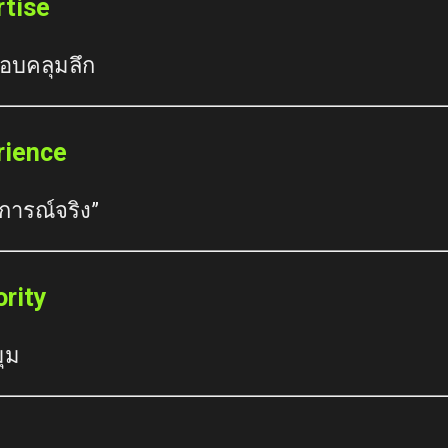
rtise
อบคลุมลึก
rience
การณ์จริง”
ority
ุม
t