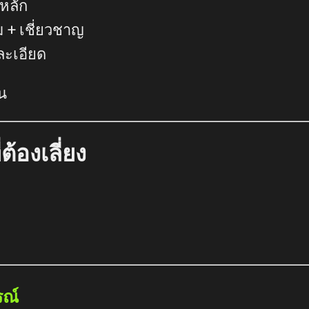
หลัก
 + เชี่ยวชาญ
ละเอียด
น
ต้องเลี่ยง
รณ์