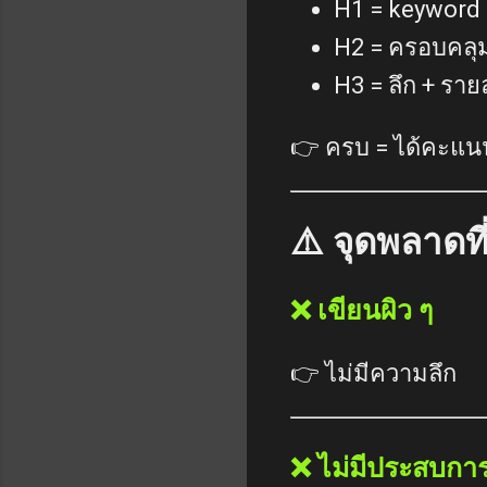
H1 = keyword 
H2 = ครอบคลุม
H3 = ลึก + ราย
👉 ครบ = ได้คะแน
⚠️ จุดพลาดที่
❌ เขียนผิว ๆ
👉 ไม่มีความลึก
❌ ไม่มีประสบกา