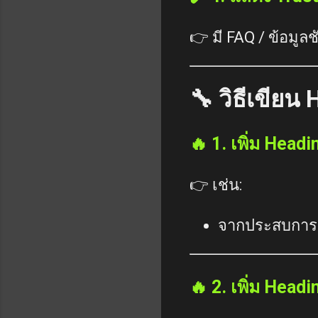
👉 มี FAQ / ข้อมูลช
🔧 วิธีเขียน
🔥 1. เพิ่ม Hea
👉 เช่น:
จากประสบการณ
🔥 2. เพิ่ม Headi