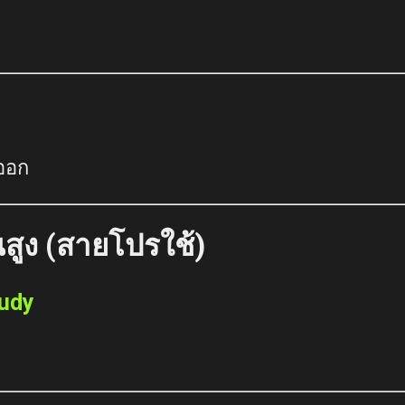
ออก
นสูง (สายโปรใช้)
tudy