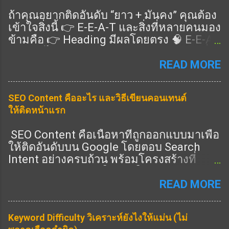
ถ้าคุณอยากติดอันดับ “ยาว + มั่นคง” คุณต้อง
เข้าใจสิ่งนี้ 👉 E-E-A-T และสิ่งที่หลายคนมอง
ข้ามคือ 👉 Heading มีผลโดยตรง 🧠 E-E-A-
T คืออะไร แนวทางคุณภาพของ Google ที่ดู
ว่าเนื้อหาคุณ: Expertise (ความเชี่ยวชาญ)
READ MORE
Experience (ประสบการณ์จริง) Authority
(ความน่าเชื่อถือ) Trust (ความไว้วางใจ) 👉
SEO Content คืออะไร และวิธีเขียนคอนเทนต์
ครบ = อันดับดีขึ้น 🎯 Heading ช่วย E-E-A-T
ให้ติดหน้าแรก
ยังไง ✔️ 1. แสดง Expertise 👉 ใช้ Heading
ครอบคลุมลึก ✔️ 2. แสดง Experience 👉 มี
SEO Content คือเนื้อหาที่ถูกออกแบบมาเพื่อ
หัวข้อ “ประสบการณ์จริง” ✔️ 3. แสดง
ให้ติดอันดับบน Google โดยตอบ Search
Authority 👉 มีหัวข้อครบทุกมุม ✔️ 4. แสดง
Intent อย่างครบถ้วน พร้อมโครงสร้างที่
Trust 👉 มี FAQ / ข้อมูลชัด 🔧 วิธีเขียน
Search Engine เข้าใจง่าย ในปี 2026 การทำ
Heading ให้ได้ E-E-A-T (ทำตามได้เลย) 🔥
SEO ไม่ใช่แค่ใส่คีย์เวิร์ด แต่คือการสร้าง
READ MORE
1. เพิ่ม Heading “ประสบการณ์” 👉 เช่น: จาก
เนื้อหาที่ “ดีที่สุดในหัวข้อนั้น” ① SEO
ประสบการณ์จริง 🔥 2. เพิ่ม Heading “ข้อมูล
Content คืออะไร SEO Content คือการเขียน
เชิงลึก” 👉 เช่น: เทคนิคขั้นสูง วิเคราะห์ 🔥 3.
Keyword Difficulty วิเคราะห์ยังไงให้แม่น (ไม่
เนื้อหาที่: ตรงกับคำค้นหา ตอบคำถามผู้ใช้
เพิ่ม Heading “คำถาม” 👉 เช่น: FAQ 📊 สูตร