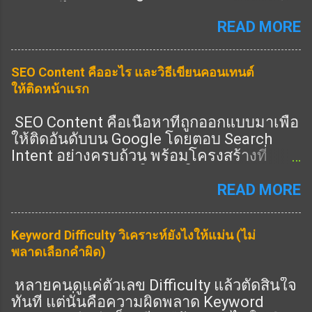
T คืออะไร แนวทางคุณภาพของ Google ที่ดู
ว่าเนื้อหาคุณ: Expertise (ความเชี่ยวชาญ)
READ MORE
Experience (ประสบการณ์จริง) Authority
(ความน่าเชื่อถือ) Trust (ความไว้วางใจ) 👉
SEO Content คืออะไร และวิธีเขียนคอนเทนต์
ครบ = อันดับดีขึ้น 🎯 Heading ช่วย E-E-A-T
ให้ติดหน้าแรก
ยังไง ✔️ 1. แสดง Expertise 👉 ใช้ Heading
ครอบคลุมลึก ✔️ 2. แสดง Experience 👉 มี
SEO Content คือเนื้อหาที่ถูกออกแบบมาเพื่อ
หัวข้อ “ประสบการณ์จริง” ✔️ 3. แสดง
ให้ติดอันดับบน Google โดยตอบ Search
Authority 👉 มีหัวข้อครบทุกมุม ✔️ 4. แสดง
Intent อย่างครบถ้วน พร้อมโครงสร้างที่
Trust 👉 มี FAQ / ข้อมูลชัด 🔧 วิธีเขียน
Search Engine เข้าใจง่าย ในปี 2026 การทำ
Heading ให้ได้ E-E-A-T (ทำตามได้เลย) 🔥
SEO ไม่ใช่แค่ใส่คีย์เวิร์ด แต่คือการสร้าง
READ MORE
1. เพิ่ม Heading “ประสบการณ์” 👉 เช่น: จาก
เนื้อหาที่ “ดีที่สุดในหัวข้อนั้น” ① SEO
ประสบการณ์จริง 🔥 2. เพิ่ม Heading “ข้อมูล
Content คืออะไร SEO Content คือการเขียน
เชิงลึก” 👉 เช่น: เทคนิคขั้นสูง วิเคราะห์ 🔥 3.
Keyword Difficulty วิเคราะห์ยังไงให้แม่น (ไม่
เนื้อหาที่: ตรงกับคำค้นหา ตอบคำถามผู้ใช้
เพิ่ม Heading “คำถาม” 👉 เช่น: FAQ 📊 สูตร
พลาดเลือกคำผิด)
ครบถ้วน มีโครงสร้างชัดเจน มีคุณภาพสูง
E-E-A-T Heading H1 = keyword หลัก H2 =
รองรับทั้ง SEO และ AEO SEO Content ที่ดี
ครอบคลุม + เชี่ยวชาญ H3 = ลึก + ราย
หลายคนดูแค่ตัวเลข Difficulty แล้วตัดสินใจ
ต้องตอบทั้ง “คนอ่าน” และ “อัลกอริทึม” ②
ละเอียด 👉 ครบ = ได้คะแนน ⚠️ จุดพลาดที่
ทันที แต่นั่นคือความผิดพลาด Keyword
SEO Content ต่างจากบทความทั่วไปอย่างไร
ต้องเลี่ยง ❌ เขียนผิว ๆ 👉 ไม่มีความลึก ❌