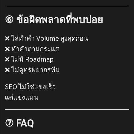
⑥ ข้อผิดพลาดที่พบบ่อย
❌ ไล่ทำคำ Volume สูงสุดก่อน
❌ ทำคำตามกระแส
❌ ไม่มี Roadmap
❌ ไม่ดูทรัพยากรทีม
SEO ไม่ใช่แข่งเร็ว
แต่แข่งแม่น
⑦ FAQ