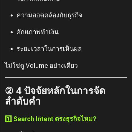
ความสอดคล้องกับธุรกิจ
ศักยภาพทำเงิน
ระยะเวลาในการเห็นผล
ไม่ใช่ดู Volume อย่างเดียว
② 4 ปัจจัยหลักในการจัด
ลำดับคำ
1️⃣ Search Intent ตรงธุรกิจไหม?