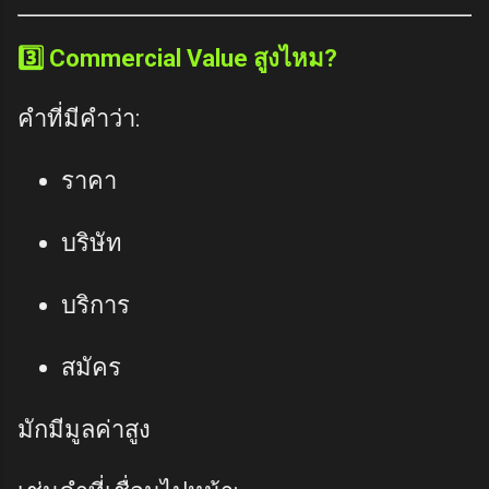
3️⃣ Commercial Value สูงไหม?
คำที่มีคำว่า:
ราคา
บริษัท
บริการ
สมัคร
มักมีมูลค่าสูง