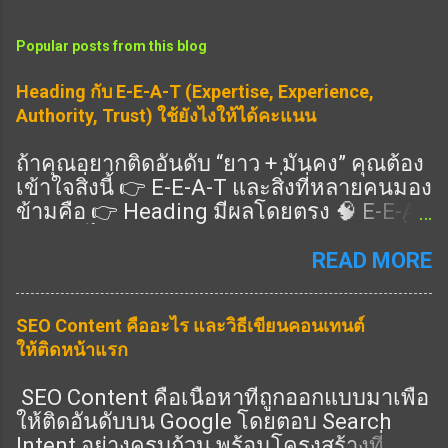
Popular posts from this blog
Heading กับ E-E-A-T (Expertise, Experience,
Authority, Trust) ใช้ยังไงให้ได้คะแนน
ถ้าคุณอยากติดอันดับ “ยาว + มั่นคง” คุณต้อง
เข้าใจสิ่งนี้ 👉 E-E-A-T และสิ่งที่หลายคนมอง
ข้ามคือ 👉 Heading มีผลโดยตรง 🧠 E-E-A-
T คืออะไร แนวทางคุณภาพของ Google ที่ดู
ว่าเนื้อหาคุณ: Expertise (ความเชี่ยวชาญ)
READ MORE
Experience (ประสบการณ์จริง) Authority
(ความน่าเชื่อถือ) Trust (ความไว้วางใจ) 👉
SEO Content คืออะไร และวิธีเขียนคอนเทนต์
ครบ = อันดับดีขึ้น 🎯 Heading ช่วย E-E-A-T
ให้ติดหน้าแรก
ยังไง ✔️ 1. แสดง Expertise 👉 ใช้ Heading
ครอบคลุมลึก ✔️ 2. แสดง Experience 👉 มี
SEO Content คือเนื้อหาที่ถูกออกแบบมาเพื่อ
หัวข้อ “ประสบการณ์จริง” ✔️ 3. แสดง
ให้ติดอันดับบน Google โดยตอบ Search
Authority 👉 มีหัวข้อครบทุกมุม ✔️ 4. แสดง
Intent อย่างครบถ้วน พร้อมโครงสร้างที่