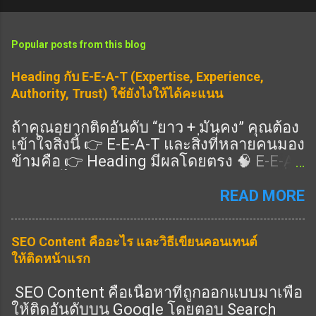
Popular posts from this blog
Heading กับ E-E-A-T (Expertise, Experience,
Authority, Trust) ใช้ยังไงให้ได้คะแนน
ถ้าคุณอยากติดอันดับ “ยาว + มั่นคง” คุณต้อง
เข้าใจสิ่งนี้ 👉 E-E-A-T และสิ่งที่หลายคนมอง
ข้ามคือ 👉 Heading มีผลโดยตรง 🧠 E-E-A-
T คืออะไร แนวทางคุณภาพของ Google ที่ดู
ว่าเนื้อหาคุณ: Expertise (ความเชี่ยวชาญ)
READ MORE
Experience (ประสบการณ์จริง) Authority
(ความน่าเชื่อถือ) Trust (ความไว้วางใจ) 👉
SEO Content คืออะไร และวิธีเขียนคอนเทนต์
ครบ = อันดับดีขึ้น 🎯 Heading ช่วย E-E-A-T
ให้ติดหน้าแรก
ยังไง ✔️ 1. แสดง Expertise 👉 ใช้ Heading
ครอบคลุมลึก ✔️ 2. แสดง Experience 👉 มี
SEO Content คือเนื้อหาที่ถูกออกแบบมาเพื่อ
หัวข้อ “ประสบการณ์จริง” ✔️ 3. แสดง
ให้ติดอันดับบน Google โดยตอบ Search
Authority 👉 มีหัวข้อครบทุกมุม ✔️ 4. แสดง