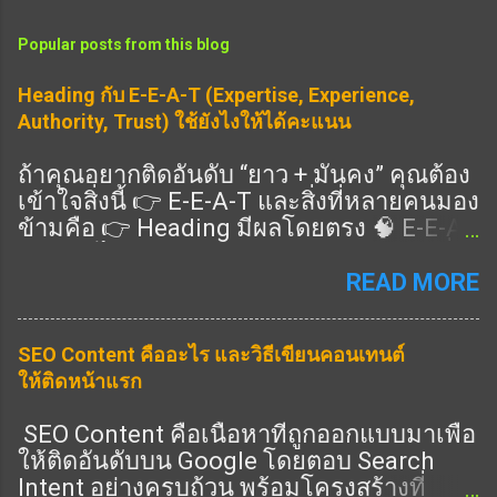
Popular posts from this blog
Heading กับ E-E-A-T (Expertise, Experience,
Authority, Trust) ใช้ยังไงให้ได้คะแนน
ถ้าคุณอยากติดอันดับ “ยาว + มั่นคง” คุณต้อง
เข้าใจสิ่งนี้ 👉 E-E-A-T และสิ่งที่หลายคนมอง
ข้ามคือ 👉 Heading มีผลโดยตรง 🧠 E-E-A-
T คืออะไร แนวทางคุณภาพของ Google ที่ดู
ว่าเนื้อหาคุณ: Expertise (ความเชี่ยวชาญ)
READ MORE
Experience (ประสบการณ์จริง) Authority
(ความน่าเชื่อถือ) Trust (ความไว้วางใจ) 👉
SEO Content คืออะไร และวิธีเขียนคอนเทนต์
ครบ = อันดับดีขึ้น 🎯 Heading ช่วย E-E-A-T
ให้ติดหน้าแรก
ยังไง ✔️ 1. แสดง Expertise 👉 ใช้ Heading
ครอบคลุมลึก ✔️ 2. แสดง Experience 👉 มี
SEO Content คือเนื้อหาที่ถูกออกแบบมาเพื่อ
หัวข้อ “ประสบการณ์จริง” ✔️ 3. แสดง
ให้ติดอันดับบน Google โดยตอบ Search
Authority 👉 มีหัวข้อครบทุกมุม ✔️ 4. แสดง
Intent อย่างครบถ้วน พร้อมโครงสร้างที่
Trust 👉 มี FAQ / ข้อมูลชัด 🔧 วิธีเขียน