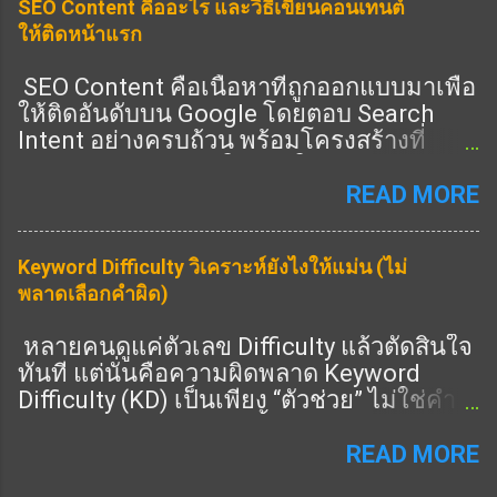
SEO Content คืออะไร และวิธีเขียนคอนเทนต์
ครบ = อันดับดีขึ้น 🎯 Heading ช่วย E-E-A-T
ให้ติดหน้าแรก
ยังไง ✔️ 1. แสดง Expertise 👉 ใช้ Heading
ครอบคลุมลึก ✔️ 2. แสดง Experience 👉 มี
SEO Content คือเนื้อหาที่ถูกออกแบบมาเพื่อ
หัวข้อ “ประสบการณ์จริง” ✔️ 3. แสดง
ให้ติดอันดับบน Google โดยตอบ Search
Authority 👉 มีหัวข้อครบทุกมุม ✔️ 4. แสดง
Intent อย่างครบถ้วน พร้อมโครงสร้างที่
Trust 👉 มี FAQ / ข้อมูลชัด 🔧 วิธีเขียน
Search Engine เข้าใจง่าย ในปี 2026 การทำ
Heading ให้ได้ E-E-A-T (ทำตามได้เลย) 🔥
SEO ไม่ใช่แค่ใส่คีย์เวิร์ด แต่คือการสร้าง
READ MORE
1. เพิ่ม Heading “ประสบการณ์” 👉 เช่น: จาก
เนื้อหาที่ “ดีที่สุดในหัวข้อนั้น” ① SEO
ประสบการณ์จริง 🔥 2. เพิ่ม Heading “ข้อมูล
Content คืออะไร SEO Content คือการเขียน
เชิงลึก” 👉 เช่น: เทคนิคขั้นสูง วิเคราะห์ 🔥 3.
Keyword Difficulty วิเคราะห์ยังไงให้แม่น (ไม่
เนื้อหาที่: ตรงกับคำค้นหา ตอบคำถามผู้ใช้
เพิ่ม Heading “คำถาม” 👉 เช่น: FAQ 📊 สูตร
พลาดเลือกคำผิด)
ครบถ้วน มีโครงสร้างชัดเจน มีคุณภาพสูง
E-E-A-T Heading H1 = keyword หลัก H2 =
รองรับทั้ง SEO และ AEO SEO Content ที่ดี
ครอบคลุม + เชี่ยวชาญ H3 = ลึก + ราย
หลายคนดูแค่ตัวเลข Difficulty แล้วตัดสินใจ
ต้องตอบทั้ง “คนอ่าน” และ “อัลกอริทึม” ②
ละเอียด 👉 ครบ = ได้คะแนน ⚠️ จุดพลาดที่
ทันที แต่นั่นคือความผิดพลาด Keyword
SEO Content ต่างจากบทความทั่วไปอย่างไร
ต้องเลี่ยง ❌ เขียนผิว ๆ 👉 ไม่มีความลึก ❌
Difficulty (KD) เป็นเพียง “ตัวช่วย” ไม่ใช่คำ
บทความทั่วไป: เขียนตามความรู้สึก ไม่มี
ไม่มีประสบการณ์ 👉 ไม่น่าเชื่อถือ ❌ ไม่มี
ตัดสินสุดท้าย บทความนี้จะสอนวิธีวิเคราะห์
โครงสร้างชัด ไม่วิเคราะห์ Intent SEO
โครงสร้าง 👉 Google มองไม่ออก 🚀 เทคนิค
KD แบบมืออาชีพ ① Keyword Difficulty คือ
READ MORE
Content: เริ่มจาก Keyword Research
ขั้นสูง (สายโปรใช้) 🔥 ...
อะไร Keyword Difficulty คือค่าประเมินว่า
วิเคราะห์คู่แข่ง วางโครงสร้างหัวข้อก่อน