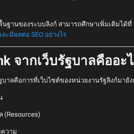
้นฐานของระบบลิงก์ สามารถศึกษาเพิ่มเติมได้ที่
และมีผลต่อ SEO อย่างไร
nk จากเว็บรัฐบาลคืออะ
ฐบาลคือการที่เว็บไซต์ของหน่วยงานรัฐลิงก์มายั
ใน
ูล (Resources)
ทความ