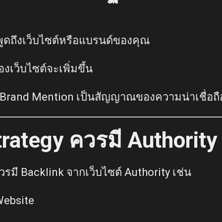
ลพูดถึงเว็บไซต์หรือแบรนด์ของคุณ
งเว็บไซต์จะเพิ่มขึ้น
Brand Mention เป็นสัญญาณของความน่าเชื่อถื
rategy ควรมี Authority
ควรมี Backlink จากเว็บไซต์ Authority เช่น
ebsite