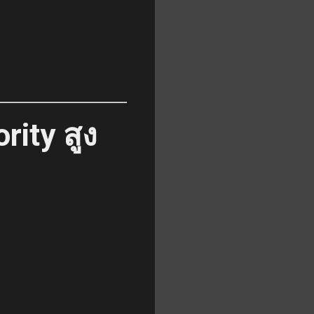
rity สูง