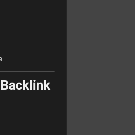
อ
 Backlink