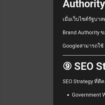
Authority
เมื่อเว็บไซต์รัฐบา
Brand Authority ขอ
Googleสามารถใช้ 
⑨ SEO St
SEO Strategy ที่ดี
Government W