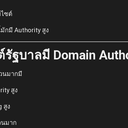
ไซต์
ักมี Authority สูง
์รัฐบาลมี Domain Autho
นวนมากมี
ity สูง
 สูง
วนมาก