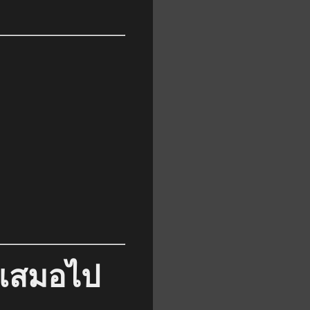
ุดเสมอไป