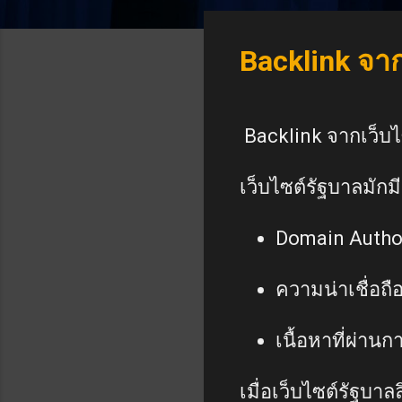
Backlink จากเ
Backlink จากเว็บไซ
เว็บไซต์รัฐบาลมักมี
Domain Author
ความน่าเชื่อถือ
เนื้อหาที่ผ่า
เมื่อเว็บไซต์รัฐบาล