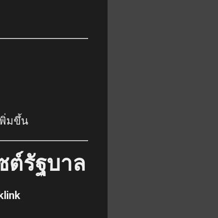
ิ่มขึ้น
ซต์รัฐบาล
klink