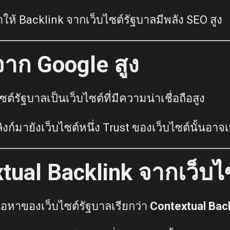
ทำให้ Backlink จากเว็บไซต์รัฐบาลมีพลัง SEO สูง
จาก Google สูง
์รัฐบาลเป็นเว็บไซต์ที่มีความน่าเชื่อถือสูง
ิงก์มายังเว็บไซต์หนึ่ง Trust ของเว็บไซต์นั้นอาจเพ
tual Backlink จากเว็บไ
นื้อหาของเว็บไซต์รัฐบาลเรียกว่า
Contextual Bac