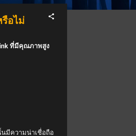
รือไม่
nk ที่มีคุณภาพสูง
ั้นมีความน่าเชื่อถือ