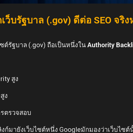
ว็บรัฐบาล (.gov) ดีต่อ SEO จริงห
ต์รัฐบาล (.gov) ถือเป็นหนึ่งใน
Authority Backli
ity สูง
สูง
นการตรวจสอบ
ลิงก์มายังเว็บไซต์หนึ่ง Googleมักมองว่าเว็บไซต์น