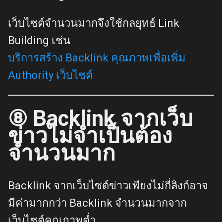
เว็บไซต์จำนวนมากจึงใช้กลยุทธ์ Link
Building เช่น
บริการสร้าง Backlink คุณภาพเพื่อเพิ่ม
Authority เว็บไซต์
⑧ Backlink จากเว็บ
ข่าวไม่จำเป็นต้อง
จำนวนมาก
Backlink จากเว็บไซต์ข่าวเพียงไม่กี่ลิงก์อาจ
มีค่ามากกว่า Backlink จำนวนมากจาก
เว็บไซต์คุณภาพต่ำ