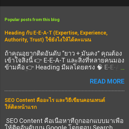
Popular posts from this blog
Heading กับ E-E-A-T (Expertise, Experience,
Authority, Trust) ใช้ยังไงให้ได้คะแนน
ถ้าคุณอยากติดอันดับ “ยาว + มั่นคง” คุณต้อง
เข้าใจสิ่งนี้ 👉 E-E-A-T และสิ่งที่หลายคนมอง
ข้ามคือ 👉 Heading มีผลโดยตรง 🧠 E-E-A-
T คืออะไร แนวทางคุณภาพของ Google ที่ดู
ว่าเนื้อหาคุณ: Expertise (ความเชี่ยวชาญ)
READ MORE
Experience (ประสบการณ์จริง) Authority
(ความน่าเชื่อถือ) Trust (ความไว้วางใจ) 👉
SEO Content คืออะไร และวิธีเขียนคอนเทนต์
ครบ = อันดับดีขึ้น 🎯 Heading ช่วย E-E-A-T
ให้ติดหน้าแรก
ยังไง ✔️ 1. แสดง Expertise 👉 ใช้ Heading
ครอบคลุมลึก ✔️ 2. แสดง Experience 👉 มี
SEO Content คือเนื้อหาที่ถูกออกแบบมาเพื่อ
หัวข้อ “ประสบการณ์จริง” ✔️ 3. แสดง
ให้ติดอันดับบน Google โดยตอบ Search