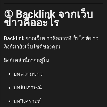
① Backlink จากเว็บ
ข่าวคืออะไร
Backlink จากเว็บข่าวคือการที่เว็บไซต์ข่าว
ลิงก์มายังเว็บไซต์ของคุณ
ลิงก์เหล่านี้อาจอยู่ใน
บทความข่าว
บทสัมภาษณ์
บทวิเคราะห์