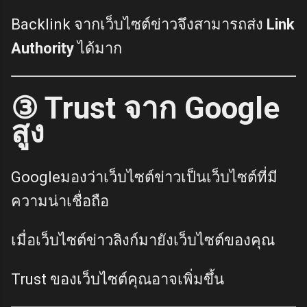
Backlink จากเว็บไซต์ข่าวจึงสามารถส่ง
Link
Authority
ได้มาก
③ Trust จาก Google
สูง
Googleมองว่าเว็บไซต์ข่าวเป็นเว็บไซต์ที่มี
ความน่าเชื่อถือ
เมื่อเว็บไซต์ข่าวลิงก์มายังเว็บไซต์ของคุณ
Trust ของเว็บไซต์คุณอาจเพิ่มขึ้น