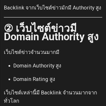
Backlink จากเว็บไซต์ข่าวมักมี Authority สูง
② เว็บไซต์ข่าวมี
Domain Authority สูง
เว็บไซต์ข่าวจำนวนมากมี
Domain Authority สูง
Domain Rating สูง
เว็บไซต์เหล่านี้มี Backlink จำนวนมากจาก
ทั่วโลก