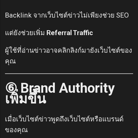
Backlink จากเว็บไซต์ข่าวไม่เพียงช่วย SEO
แต่ยังช่วยเพิ่ม
Referral Traffic
ผู้ใช้ที่อ่านข่าวอาจคลิกลิงก์มายังเว็บไซต์ของ
คุณ
⑥ Brand Authority
เพิ่มขึ้น
เมื่อเว็บไซต์ข่าวพูดถึงเว็บไซต์หรือแบรนด์
ของคุณ