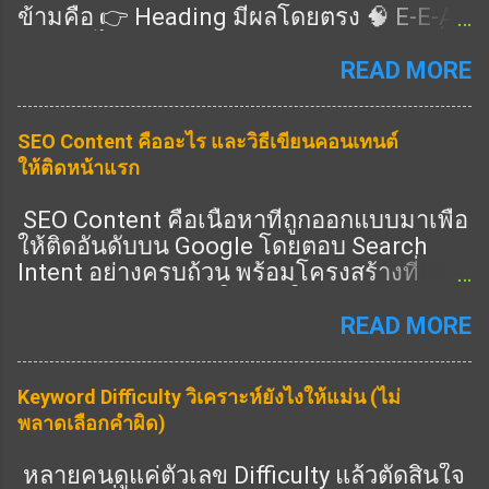
ข้ามคือ 👉 Heading มีผลโดยตรง 🧠 E-E-A-
T คืออะไร แนวทางคุณภาพของ Google ที่ดู
ว่าเนื้อหาคุณ: Expertise (ความเชี่ยวชาญ)
READ MORE
Experience (ประสบการณ์จริง) Authority
(ความน่าเชื่อถือ) Trust (ความไว้วางใจ) 👉
SEO Content คืออะไร และวิธีเขียนคอนเทนต์
ครบ = อันดับดีขึ้น 🎯 Heading ช่วย E-E-A-T
ให้ติดหน้าแรก
ยังไง ✔️ 1. แสดง Expertise 👉 ใช้ Heading
ครอบคลุมลึก ✔️ 2. แสดง Experience 👉 มี
SEO Content คือเนื้อหาที่ถูกออกแบบมาเพื่อ
หัวข้อ “ประสบการณ์จริง” ✔️ 3. แสดง
ให้ติดอันดับบน Google โดยตอบ Search
Authority 👉 มีหัวข้อครบทุกมุม ✔️ 4. แสดง
Intent อย่างครบถ้วน พร้อมโครงสร้างที่
Trust 👉 มี FAQ / ข้อมูลชัด 🔧 วิธีเขียน
Search Engine เข้าใจง่าย ในปี 2026 การทำ
Heading ให้ได้ E-E-A-T (ทำตามได้เลย) 🔥
SEO ไม่ใช่แค่ใส่คีย์เวิร์ด แต่คือการสร้าง
READ MORE
1. เพิ่ม Heading “ประสบการณ์” 👉 เช่น: จาก
เนื้อหาที่ “ดีที่สุดในหัวข้อนั้น” ① SEO
ประสบการณ์จริง 🔥 2. เพิ่ม Heading “ข้อมูล
Content คืออะไร SEO Content คือการเขียน
เชิงลึก” 👉 เช่น: เทคนิคขั้นสูง วิเคราะห์ 🔥 3.
Keyword Difficulty วิเคราะห์ยังไงให้แม่น (ไม่
เนื้อหาที่: ตรงกับคำค้นหา ตอบคำถามผู้ใช้
เพิ่ม Heading “คำถาม” 👉 เช่น: FAQ 📊 สูตร
พลาดเลือกคำผิด)
ครบถ้วน มีโครงสร้างชัดเจน มีคุณภาพสูง
E-E-A-T Heading H1 = keyword หลัก H2 =
รองรับทั้ง SEO และ AEO SEO Content ที่ดี
ครอบคลุม + เชี่ยวชาญ H3 = ลึก + ราย
หลายคนดูแค่ตัวเลข Difficulty แล้วตัดสินใจ
ต้องตอบทั้ง “คนอ่าน” และ “อัลกอริทึม” ②
ละเอียด 👉 ครบ = ได้คะแนน ⚠️ จุดพลาดที่