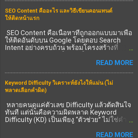
(ความน่าเชื่อถือ) Trust (ความไว้วางใจ) 👉
SEO Content คืออะไร และวิธีเขียนคอนเทนต์
ครบ = อันดับดีขึ้น 🎯 Heading ช่วย E-E-A-T
ให้ติดหน้าแรก
ยังไง ✔️ 1. แสดง Expertise 👉 ใช้ Heading
ครอบคลุมลึก ✔️ 2. แสดง Experience 👉 มี
SEO Content คือเนื้อหาที่ถูกออกแบบมาเพื่อ
หัวข้อ “ประสบการณ์จริง” ✔️ 3. แสดง
ให้ติดอันดับบน Google โดยตอบ Search
Authority 👉 มีหัวข้อครบทุกมุม ✔️ 4. แสดง
Intent อย่างครบถ้วน พร้อมโครงสร้างที่
Trust 👉 มี FAQ / ข้อมูลชัด 🔧 วิธีเขียน
Search Engine เข้าใจง่าย ในปี 2026 การทำ
Heading ให้ได้ E-E-A-T (ทำตามได้เลย) 🔥
SEO ไม่ใช่แค่ใส่คีย์เวิร์ด แต่คือการสร้าง
READ MORE
1. เพิ่ม Heading “ประสบการณ์” 👉 เช่น: จาก
เนื้อหาที่ “ดีที่สุดในหัวข้อนั้น” ① SEO
ประสบการณ์จริง 🔥 2. เพิ่ม Heading “ข้อมูล
Content คืออะไร SEO Content คือการเขียน
เชิงลึก” 👉 เช่น: เทคนิคขั้นสูง วิเคราะห์ 🔥 3.
Keyword Difficulty วิเคราะห์ยังไงให้แม่น (ไม่
เนื้อหาที่: ตรงกับคำค้นหา ตอบคำถามผู้ใช้
เพิ่ม Heading “คำถาม” 👉 เช่น: FAQ 📊 สูตร
พลาดเลือกคำผิด)
ครบถ้วน มีโครงสร้างชัดเจน มีคุณภาพสูง
E-E-A-T Heading H1 = keyword หลัก H2 =
รองรับทั้ง SEO และ AEO SEO Content ที่ดี
ครอบคลุม + เชี่ยวชาญ H3 = ลึก + ราย
หลายคนดูแค่ตัวเลข Difficulty แล้วตัดสินใจ
ต้องตอบทั้ง “คนอ่าน” และ “อัลกอริทึม” ②
ละเอียด 👉 ครบ = ได้คะแนน ⚠️ จุดพลาดที่
ทันที แต่นั่นคือความผิดพลาด Keyword
SEO Content ต่างจากบทความทั่วไปอย่างไร
ต้องเลี่ยง ❌ เขียนผิว ๆ 👉 ไม่มีความลึก ❌
Difficulty (KD) เป็นเพียง “ตัวช่วย” ไม่ใช่คำ
บทความทั่วไป: เขียนตามความรู้สึก ไม่มี
ไม่มีประสบการณ์ 👉 ไม่น่าเชื่อถือ ❌ ไม่มี
ตัดสินสุดท้าย บทความนี้จะสอนวิธีวิเคราะห์
โครงสร้างชัด ไม่วิเคราะห์ Intent SEO
โครงสร้าง 👉 Google มองไม่ออก 🚀 เทคนิค
KD แบบมืออาชีพ ① Keyword Difficulty คือ
READ MORE
Content: เริ่มจาก Keyword Research