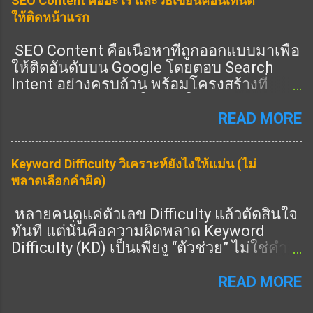
SEO Content คืออะไร และวิธีเขียนคอนเทนต์
ครบ = อันดับดีขึ้น 🎯 Heading ช่วย E-E-A-T
ให้ติดหน้าแรก
ยังไง ✔️ 1. แสดง Expertise 👉 ใช้ Heading
ครอบคลุมลึก ✔️ 2. แสดง Experience 👉 มี
SEO Content คือเนื้อหาที่ถูกออกแบบมาเพื่อ
หัวข้อ “ประสบการณ์จริง” ✔️ 3. แสดง
ให้ติดอันดับบน Google โดยตอบ Search
Authority 👉 มีหัวข้อครบทุกมุม ✔️ 4. แสดง
Intent อย่างครบถ้วน พร้อมโครงสร้างที่
Trust 👉 มี FAQ / ข้อมูลชัด 🔧 วิธีเขียน
Search Engine เข้าใจง่าย ในปี 2026 การทำ
Heading ให้ได้ E-E-A-T (ทำตามได้เลย) 🔥
SEO ไม่ใช่แค่ใส่คีย์เวิร์ด แต่คือการสร้าง
READ MORE
1. เพิ่ม Heading “ประสบการณ์” 👉 เช่น: จาก
เนื้อหาที่ “ดีที่สุดในหัวข้อนั้น” ① SEO
ประสบการณ์จริง 🔥 2. เพิ่ม Heading “ข้อมูล
Content คืออะไร SEO Content คือการเขียน
เชิงลึก” 👉 เช่น: เทคนิคขั้นสูง วิเคราะห์ 🔥 3.
Keyword Difficulty วิเคราะห์ยังไงให้แม่น (ไม่
เนื้อหาที่: ตรงกับคำค้นหา ตอบคำถามผู้ใช้
เพิ่ม Heading “คำถาม” 👉 เช่น: FAQ 📊 สูตร
พลาดเลือกคำผิด)
ครบถ้วน มีโครงสร้างชัดเจน มีคุณภาพสูง
E-E-A-T Heading H1 = keyword หลัก H2 =
รองรับทั้ง SEO และ AEO SEO Content ที่ดี
ครอบคลุม + เชี่ยวชาญ H3 = ลึก + ราย
หลายคนดูแค่ตัวเลข Difficulty แล้วตัดสินใจ
ต้องตอบทั้ง “คนอ่าน” และ “อัลกอริทึม” ②
ละเอียด 👉 ครบ = ได้คะแนน ⚠️ จุดพลาดที่
ทันที แต่นั่นคือความผิดพลาด Keyword
SEO Content ต่างจากบทความทั่วไปอย่างไร
ต้องเลี่ยง ❌ เขียนผิว ๆ 👉 ไม่มีความลึก ❌
Difficulty (KD) เป็นเพียง “ตัวช่วย” ไม่ใช่คำ
บทความทั่วไป: เขียนตามความรู้สึก ไม่มี
ไม่มีประสบการณ์ 👉 ไม่น่าเชื่อถือ ❌ ไม่มี
ตัดสินสุดท้าย บทความนี้จะสอนวิธีวิเคราะห์
โครงสร้างชัด ไม่วิเคราะห์ Intent SEO
โครงสร้าง 👉 Google มองไม่ออก 🚀 เทคนิค
KD แบบมืออาชีพ ① Keyword Difficulty คือ
READ MORE
Content: เริ่มจาก Keyword Research
ขั้นสูง (สายโปรใช้) 🔥 ...
อะไร Keyword Difficulty คือค่าประเมินว่า
วิเคราะห์คู่แข่ง วางโครงสร้างหัวข้อก่อน