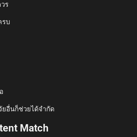
ควร
ครบ
มอ
ัยอื่นก็ช่วยได้จำกัด
tent Match