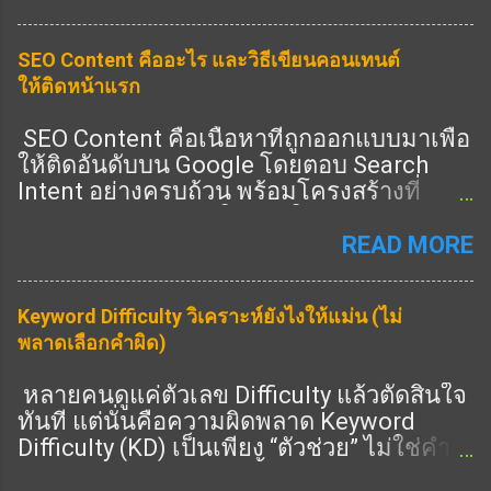
Experience (ประสบการณ์จริง) Authority
(ความน่าเชื่อถือ) Trust (ความไว้วางใจ) 👉
SEO Content คืออะไร และวิธีเขียนคอนเทนต์
ครบ = อันดับดีขึ้น 🎯 Heading ช่วย E-E-A-T
ให้ติดหน้าแรก
ยังไง ✔️ 1. แสดง Expertise 👉 ใช้ Heading
ครอบคลุมลึก ✔️ 2. แสดง Experience 👉 มี
SEO Content คือเนื้อหาที่ถูกออกแบบมาเพื่อ
หัวข้อ “ประสบการณ์จริง” ✔️ 3. แสดง
ให้ติดอันดับบน Google โดยตอบ Search
Authority 👉 มีหัวข้อครบทุกมุม ✔️ 4. แสดง
Intent อย่างครบถ้วน พร้อมโครงสร้างที่
Trust 👉 มี FAQ / ข้อมูลชัด 🔧 วิธีเขียน
Search Engine เข้าใจง่าย ในปี 2026 การทำ
Heading ให้ได้ E-E-A-T (ทำตามได้เลย) 🔥
SEO ไม่ใช่แค่ใส่คีย์เวิร์ด แต่คือการสร้าง
READ MORE
1. เพิ่ม Heading “ประสบการณ์” 👉 เช่น: จาก
เนื้อหาที่ “ดีที่สุดในหัวข้อนั้น” ① SEO
ประสบการณ์จริง 🔥 2. เพิ่ม Heading “ข้อมูล
Content คืออะไร SEO Content คือการเขียน
เชิงลึก” 👉 เช่น: เทคนิคขั้นสูง วิเคราะห์ 🔥 3.
Keyword Difficulty วิเคราะห์ยังไงให้แม่น (ไม่
เนื้อหาที่: ตรงกับคำค้นหา ตอบคำถามผู้ใช้
เพิ่ม Heading “คำถาม” 👉 เช่น: FAQ 📊 สูตร
พลาดเลือกคำผิด)
ครบถ้วน มีโครงสร้างชัดเจน มีคุณภาพสูง
E-E-A-T Heading H1 = keyword หลัก H2 =
รองรับทั้ง SEO และ AEO SEO Content ที่ดี
ครอบคลุม + เชี่ยวชาญ H3 = ลึก + ราย
หลายคนดูแค่ตัวเลข Difficulty แล้วตัดสินใจ
ต้องตอบทั้ง “คนอ่าน” และ “อัลกอริทึม” ②
ละเอียด 👉 ครบ = ได้คะแนน ⚠️ จุดพลาดที่
ทันที แต่นั่นคือความผิดพลาด Keyword
SEO Content ต่างจากบทความทั่วไปอย่างไร
ต้องเลี่ยง ❌ เขียนผิว ๆ 👉 ไม่มีความลึก ❌
Difficulty (KD) เป็นเพียง “ตัวช่วย” ไม่ใช่คำ
บทความทั่วไป: เขียนตามความรู้สึก ไม่มี
ไม่มีประสบการณ์ 👉 ไม่น่าเชื่อถือ ❌ ไม่มี
ตัดสินสุดท้าย บทความนี้จะสอนวิธีวิเคราะห์
โครงสร้างชัด ไม่วิเคราะห์ Intent SEO
โครงสร้าง 👉 Google มองไม่ออก 🚀 เทคนิค