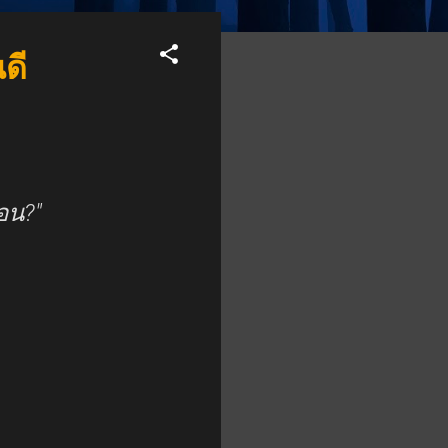
ดี
อน?"