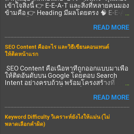
เข้าใจสิ่งนี้ 👉 E-E-A-T และสิ่งที่หลายคนมอง
ข้ามคือ 👉 Heading มีผลโดยตรง 🧠 E-E-A-
T คืออะไร แนวทางคุณภาพของ Google ที่ดู
ว่าเนื้อหาคุณ: Expertise (ความเชี่ยวชาญ)
READ MORE
Experience (ประสบการณ์จริง) Authority
(ความน่าเชื่อถือ) Trust (ความไว้วางใจ) 👉
SEO Content คืออะไร และวิธีเขียนคอนเทนต์
ครบ = อันดับดีขึ้น 🎯 Heading ช่วย E-E-A-T
ให้ติดหน้าแรก
ยังไง ✔️ 1. แสดง Expertise 👉 ใช้ Heading
ครอบคลุมลึก ✔️ 2. แสดง Experience 👉 มี
SEO Content คือเนื้อหาที่ถูกออกแบบมาเพื่อ
หัวข้อ “ประสบการณ์จริง” ✔️ 3. แสดง
ให้ติดอันดับบน Google โดยตอบ Search
Authority 👉 มีหัวข้อครบทุกมุม ✔️ 4. แสดง
Intent อย่างครบถ้วน พร้อมโครงสร้างที่
Trust 👉 มี FAQ / ข้อมูลชัด 🔧 วิธีเขียน
Search Engine เข้าใจง่าย ในปี 2026 การทำ
Heading ให้ได้ E-E-A-T (ทำตามได้เลย) 🔥
SEO ไม่ใช่แค่ใส่คีย์เวิร์ด แต่คือการสร้าง
READ MORE
1. เพิ่ม Heading “ประสบการณ์” 👉 เช่น: จาก
เนื้อหาที่ “ดีที่สุดในหัวข้อนั้น” ① SEO
ประสบการณ์จริง 🔥 2. เพิ่ม Heading “ข้อมูล
Content คืออะไร SEO Content คือการเขียน
เชิงลึก” 👉 เช่น: เทคนิคขั้นสูง วิเคราะห์ 🔥 3.
Keyword Difficulty วิเคราะห์ยังไงให้แม่น (ไม่
เนื้อหาที่: ตรงกับคำค้นหา ตอบคำถามผู้ใช้
เพิ่ม Heading “คำถาม” 👉 เช่น: FAQ 📊 สูตร
พลาดเลือกคำผิด)
ครบถ้วน มีโครงสร้างชัดเจน มีคุณภาพสูง
E-E-A-T Heading H1 = keyword หลัก H2 =
รองรับทั้ง SEO และ AEO SEO Content ที่ดี