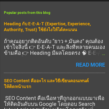
Popular posts from this blog
Heading กับ E-E-A-T (Expertise, Experience,
Authority, Trust) ใช้ยังไงให้ได้คะแนน
ถ้าคุณอยากติดอันดับ “ยาว + มั่นคง” คุณต้อง
เข้าใจสิ่งนี้ 👉 E-E-A-T และสิ่งที่หลายคนมอง
ข้ามคือ 👉 Heading มีผลโดยตรง 🧠 E-E-A-
T คืออะไร แนวทางคุณภาพของ Google ที่ดู
ว่าเนื้อหาคุณ: Expertise (ความเชี่ยวชาญ)
READ MORE
Experience (ประสบการณ์จริง) Authority
(ความน่าเชื่อถือ) Trust (ความไว้วางใจ) 👉
SEO Content คืออะไร และวิธีเขียนคอนเทนต์
ครบ = อันดับดีขึ้น 🎯 Heading ช่วย E-E-A-T
ให้ติดหน้าแรก
ยังไง ✔️ 1. แสดง Expertise 👉 ใช้ Heading
ครอบคลุมลึก ✔️ 2. แสดง Experience 👉 มี
SEO Content คือเนื้อหาที่ถูกออกแบบมาเพื่อ
หัวข้อ “ประสบการณ์จริง” ✔️ 3. แสดง
ให้ติดอันดับบน Google โดยตอบ Search
Authority 👉 มีหัวข้อครบทุกมุม ✔️ 4. แสดง