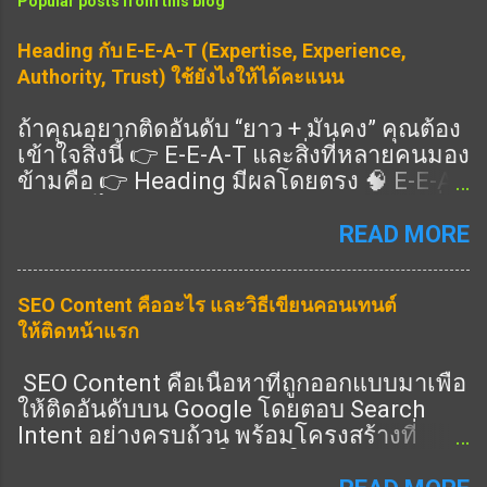
Popular posts from this blog
Heading กับ E-E-A-T (Expertise, Experience,
Authority, Trust) ใช้ยังไงให้ได้คะแนน
ถ้าคุณอยากติดอันดับ “ยาว + มั่นคง” คุณต้อง
เข้าใจสิ่งนี้ 👉 E-E-A-T และสิ่งที่หลายคนมอง
ข้ามคือ 👉 Heading มีผลโดยตรง 🧠 E-E-A-
T คืออะไร แนวทางคุณภาพของ Google ที่ดู
ว่าเนื้อหาคุณ: Expertise (ความเชี่ยวชาญ)
READ MORE
Experience (ประสบการณ์จริง) Authority
(ความน่าเชื่อถือ) Trust (ความไว้วางใจ) 👉
SEO Content คืออะไร และวิธีเขียนคอนเทนต์
ครบ = อันดับดีขึ้น 🎯 Heading ช่วย E-E-A-T
ให้ติดหน้าแรก
ยังไง ✔️ 1. แสดง Expertise 👉 ใช้ Heading
ครอบคลุมลึก ✔️ 2. แสดง Experience 👉 มี
SEO Content คือเนื้อหาที่ถูกออกแบบมาเพื่อ
หัวข้อ “ประสบการณ์จริง” ✔️ 3. แสดง
ให้ติดอันดับบน Google โดยตอบ Search
Authority 👉 มีหัวข้อครบทุกมุม ✔️ 4. แสดง
Intent อย่างครบถ้วน พร้อมโครงสร้างที่
Trust 👉 มี FAQ / ข้อมูลชัด 🔧 วิธีเขียน
Search Engine เข้าใจง่าย ในปี 2026 การทำ
Heading ให้ได้ E-E-A-T (ทำตามได้เลย) 🔥