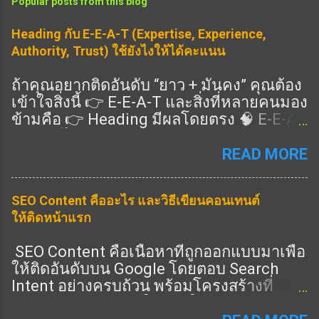
Popular posts from this blog
Heading กับ E-E-A-T (Expertise, Experience,
Authority, Trust) ใช้ยังไงให้ได้คะแนน
ถ้าคุณอยากติดอันดับ “ยาว + มั่นคง” คุณต้อง
เข้าใจสิ่งนี้ 👉 E-E-A-T และสิ่งที่หลายคนมอง
ข้ามคือ 👉 Heading มีผลโดยตรง 🧠 E-E-A-
T คืออะไร แนวทางคุณภาพของ Google ที่ดู
ว่าเนื้อหาคุณ: Expertise (ความเชี่ยวชาญ)
READ MORE
Experience (ประสบการณ์จริง) Authority
(ความน่าเชื่อถือ) Trust (ความไว้วางใจ) 👉
SEO Content คืออะไร และวิธีเขียนคอนเทนต์
ครบ = อันดับดีขึ้น 🎯 Heading ช่วย E-E-A-T
ให้ติดหน้าแรก
ยังไง ✔️ 1. แสดง Expertise 👉 ใช้ Heading
ครอบคลุมลึก ✔️ 2. แสดง Experience 👉 มี
SEO Content คือเนื้อหาที่ถูกออกแบบมาเพื่อ
หัวข้อ “ประสบการณ์จริง” ✔️ 3. แสดง
ให้ติดอันดับบน Google โดยตอบ Search
Authority 👉 มีหัวข้อครบทุกมุม ✔️ 4. แสดง
Intent อย่างครบถ้วน พร้อมโครงสร้างที่
Trust 👉 มี FAQ / ข้อมูลชัด 🔧 วิธีเขียน
Search Engine เข้าใจง่าย ในปี 2026 การทำ
Heading ให้ได้ E-E-A-T (ทำตามได้เลย) 🔥