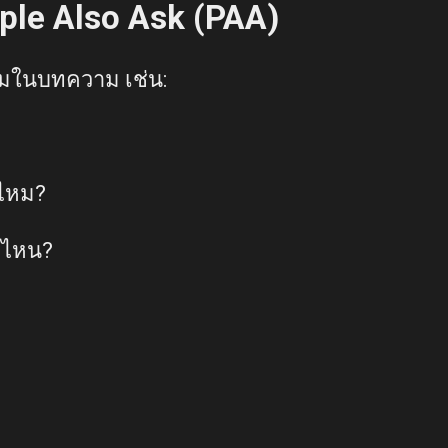
le Also Ask (PAA)
ามในบทความ เช่น:
้ไหม?
่ไหน?