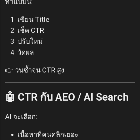
ทำแบบนี้:
เขียน Title
เช็ค CTR
ปรับใหม่
วัดผล
👉 วนซ้ำจน CTR สูง
🤖 CTR กับ AEO / AI Search
AI จะเลือก:
เนื้อหาที่คนคลิกเยอะ