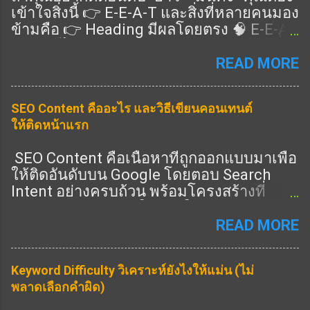
เข้าใจสิ่งนี้ 👉 E-E-A-T และสิ่งที่หลายคนมอง
ข้ามคือ 👉 Heading มีผลโดยตรง 🧠 E-E-A-
T คืออะไร แนวทางคุณภาพของ Google ที่ดู
ว่าเนื้อหาคุณ: Expertise (ความเชี่ยวชาญ)
READ MORE
Experience (ประสบการณ์จริง) Authority
(ความน่าเชื่อถือ) Trust (ความไว้วางใจ) 👉
SEO Content คืออะไร และวิธีเขียนคอนเทนต์
ครบ = อันดับดีขึ้น 🎯 Heading ช่วย E-E-A-T
ให้ติดหน้าแรก
ยังไง ✔️ 1. แสดง Expertise 👉 ใช้ Heading
ครอบคลุมลึก ✔️ 2. แสดง Experience 👉 มี
SEO Content คือเนื้อหาที่ถูกออกแบบมาเพื่อ
หัวข้อ “ประสบการณ์จริง” ✔️ 3. แสดง
ให้ติดอันดับบน Google โดยตอบ Search
Authority 👉 มีหัวข้อครบทุกมุม ✔️ 4. แสดง
Intent อย่างครบถ้วน พร้อมโครงสร้างที่
Trust 👉 มี FAQ / ข้อมูลชัด 🔧 วิธีเขียน
Search Engine เข้าใจง่าย ในปี 2026 การทำ
Heading ให้ได้ E-E-A-T (ทำตามได้เลย) 🔥
SEO ไม่ใช่แค่ใส่คีย์เวิร์ด แต่คือการสร้าง
READ MORE
1. เพิ่ม Heading “ประสบการณ์” 👉 เช่น: จาก
เนื้อหาที่ “ดีที่สุดในหัวข้อนั้น” ① SEO
ประสบการณ์จริง 🔥 2. เพิ่ม Heading “ข้อมูล
Content คืออะไร SEO Content คือการเขียน
เชิงลึก” 👉 เช่น: เทคนิคขั้นสูง วิเคราะห์ 🔥 3.
Keyword Difficulty วิเคราะห์ยังไงให้แม่น (ไม่
เนื้อหาที่: ตรงกับคำค้นหา ตอบคำถามผู้ใช้
เพิ่ม Heading “คำถาม” 👉 เช่น: FAQ 📊 สูตร
พลาดเลือกคำผิด)
ครบถ้วน มีโครงสร้างชัดเจน มีคุณภาพสูง
E-E-A-T Heading H1 = keyword หลัก H2 =
รองรับทั้ง SEO และ AEO SEO Content ที่ดี