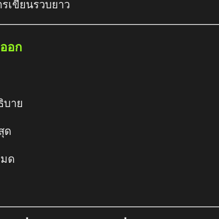
รเขียนรวบยาว
ยออก
ธิบาย
สุด
งหมด