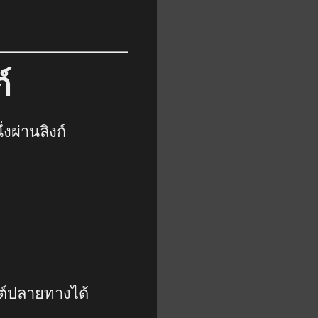
์
งผ่านลิงก์
ซต์ปลายทางได้