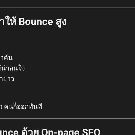
ทำให้ Bounce สูง
คำค้น
่น่าสนใจ
้ายาว
ว คนก็ออกทันที
ounce ด้วย On-page SEO