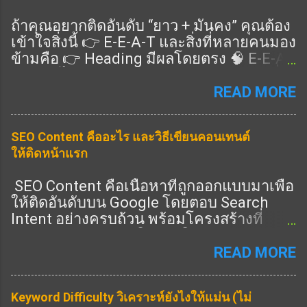
ถ้าคุณอยากติดอันดับ “ยาว + มั่นคง” คุณต้อง
เข้าใจสิ่งนี้ 👉 E-E-A-T และสิ่งที่หลายคนมอง
ข้ามคือ 👉 Heading มีผลโดยตรง 🧠 E-E-A-
T คืออะไร แนวทางคุณภาพของ Google ที่ดู
ว่าเนื้อหาคุณ: Expertise (ความเชี่ยวชาญ)
READ MORE
Experience (ประสบการณ์จริง) Authority
(ความน่าเชื่อถือ) Trust (ความไว้วางใจ) 👉
SEO Content คืออะไร และวิธีเขียนคอนเทนต์
ครบ = อันดับดีขึ้น 🎯 Heading ช่วย E-E-A-T
ให้ติดหน้าแรก
ยังไง ✔️ 1. แสดง Expertise 👉 ใช้ Heading
ครอบคลุมลึก ✔️ 2. แสดง Experience 👉 มี
SEO Content คือเนื้อหาที่ถูกออกแบบมาเพื่อ
หัวข้อ “ประสบการณ์จริง” ✔️ 3. แสดง
ให้ติดอันดับบน Google โดยตอบ Search
Authority 👉 มีหัวข้อครบทุกมุม ✔️ 4. แสดง
Intent อย่างครบถ้วน พร้อมโครงสร้างที่
Trust 👉 มี FAQ / ข้อมูลชัด 🔧 วิธีเขียน
Search Engine เข้าใจง่าย ในปี 2026 การทำ
Heading ให้ได้ E-E-A-T (ทำตามได้เลย) 🔥
SEO ไม่ใช่แค่ใส่คีย์เวิร์ด แต่คือการสร้าง
READ MORE
1. เพิ่ม Heading “ประสบการณ์” 👉 เช่น: จาก
เนื้อหาที่ “ดีที่สุดในหัวข้อนั้น” ① SEO
ประสบการณ์จริง 🔥 2. เพิ่ม Heading “ข้อมูล
Content คืออะไร SEO Content คือการเขียน
เชิงลึก” 👉 เช่น: เทคนิคขั้นสูง วิเคราะห์ 🔥 3.
Keyword Difficulty วิเคราะห์ยังไงให้แม่น (ไม่
เนื้อหาที่: ตรงกับคำค้นหา ตอบคำถามผู้ใช้
เพิ่ม Heading “คำถาม” 👉 เช่น: FAQ 📊 สูตร