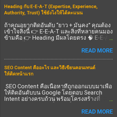
Heading กับ E-E-A-T (Expertise, Experience,
Authority, Trust) ใช้ยังไงให้ได้คะแนน
ถ้าคุณอยากติดอันดับ “ยาว + มั่นคง” คุณต้อง
เข้าใจสิ่งนี้ 👉 E-E-A-T และสิ่งที่หลายคนมอง
ข้ามคือ 👉 Heading มีผลโดยตรง 🧠 E-E-A-
T คืออะไร แนวทางคุณภาพของ Google ที่ดู
ว่าเนื้อหาคุณ: Expertise (ความเชี่ยวชาญ)
READ MORE
Experience (ประสบการณ์จริง) Authority
(ความน่าเชื่อถือ) Trust (ความไว้วางใจ) 👉
SEO Content คืออะไร และวิธีเขียนคอนเทนต์
ครบ = อันดับดีขึ้น 🎯 Heading ช่วย E-E-A-T
ให้ติดหน้าแรก
ยังไง ✔️ 1. แสดง Expertise 👉 ใช้ Heading
ครอบคลุมลึก ✔️ 2. แสดง Experience 👉 มี
SEO Content คือเนื้อหาที่ถูกออกแบบมาเพื่อ
หัวข้อ “ประสบการณ์จริง” ✔️ 3. แสดง
ให้ติดอันดับบน Google โดยตอบ Search
Authority 👉 มีหัวข้อครบทุกมุม ✔️ 4. แสดง
Intent อย่างครบถ้วน พร้อมโครงสร้างที่
Trust 👉 มี FAQ / ข้อมูลชัด 🔧 วิธีเขียน
Search Engine เข้าใจง่าย ในปี 2026 การทำ
Heading ให้ได้ E-E-A-T (ทำตามได้เลย) 🔥
SEO ไม่ใช่แค่ใส่คีย์เวิร์ด แต่คือการสร้าง
READ MORE
1. เพิ่ม Heading “ประสบการณ์” 👉 เช่น: จาก