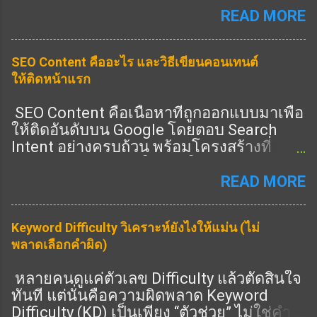
ว่าเนื้อหาคุณ: Expertise (ความเชี่ยวชาญ)
READ MORE
Experience (ประสบการณ์จริง) Authority
(ความน่าเชื่อถือ) Trust (ความไว้วางใจ) 👉
SEO Content คืออะไร และวิธีเขียนคอนเทนต์
ครบ = อันดับดีขึ้น 🎯 Heading ช่วย E-E-A-T
ให้ติดหน้าแรก
ยังไง ✔️ 1. แสดง Expertise 👉 ใช้ Heading
ครอบคลุมลึก ✔️ 2. แสดง Experience 👉 มี
SEO Content คือเนื้อหาที่ถูกออกแบบมาเพื่อ
หัวข้อ “ประสบการณ์จริง” ✔️ 3. แสดง
ให้ติดอันดับบน Google โดยตอบ Search
Authority 👉 มีหัวข้อครบทุกมุม ✔️ 4. แสดง
Intent อย่างครบถ้วน พร้อมโครงสร้างที่
Trust 👉 มี FAQ / ข้อมูลชัด 🔧 วิธีเขียน
Search Engine เข้าใจง่าย ในปี 2026 การทำ
Heading ให้ได้ E-E-A-T (ทำตามได้เลย) 🔥
SEO ไม่ใช่แค่ใส่คีย์เวิร์ด แต่คือการสร้าง
READ MORE
1. เพิ่ม Heading “ประสบการณ์” 👉 เช่น: จาก
เนื้อหาที่ “ดีที่สุดในหัวข้อนั้น” ① SEO
ประสบการณ์จริง 🔥 2. เพิ่ม Heading “ข้อมูล
Content คืออะไร SEO Content คือการเขียน
เชิงลึก” 👉 เช่น: เทคนิคขั้นสูง วิเคราะห์ 🔥 3.
Keyword Difficulty วิเคราะห์ยังไงให้แม่น (ไม่
เนื้อหาที่: ตรงกับคำค้นหา ตอบคำถามผู้ใช้
เพิ่ม Heading “คำถาม” 👉 เช่น: FAQ 📊 สูตร
พลาดเลือกคำผิด)
ครบถ้วน มีโครงสร้างชัดเจน มีคุณภาพสูง
E-E-A-T Heading H1 = keyword หลัก H2 =
รองรับทั้ง SEO และ AEO SEO Content ที่ดี
ครอบคลุม + เชี่ยวชาญ H3 = ลึก + ราย
หลายคนดูแค่ตัวเลข Difficulty แล้วตัดสินใจ
ต้องตอบทั้ง “คนอ่าน” และ “อัลกอริทึม” ②
ละเอียด 👉 ครบ = ได้คะแนน ⚠️ จุดพลาดที่
ทันที แต่นั่นคือความผิดพลาด Keyword
SEO Content ต่างจากบทความทั่วไปอย่างไร
ต้องเลี่ยง ❌ เขียนผิว ๆ 👉 ไม่มีความลึก ❌
Difficulty (KD) เป็นเพียง “ตัวช่วย” ไม่ใช่คำ
บทความทั่วไป: เขียนตามความรู้สึก ไม่มี