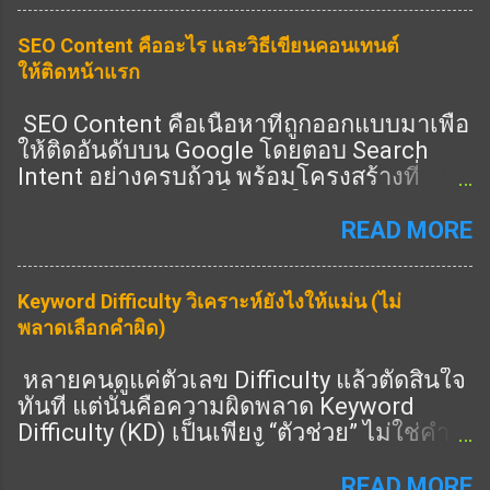
(ความน่าเชื่อถือ) Trust (ความไว้วางใจ) 👉
SEO Content คืออะไร และวิธีเขียนคอนเทนต์
ครบ = อันดับดีขึ้น 🎯 Heading ช่วย E-E-A-T
ให้ติดหน้าแรก
ยังไง ✔️ 1. แสดง Expertise 👉 ใช้ Heading
ครอบคลุมลึก ✔️ 2. แสดง Experience 👉 มี
SEO Content คือเนื้อหาที่ถูกออกแบบมาเพื่อ
หัวข้อ “ประสบการณ์จริง” ✔️ 3. แสดง
ให้ติดอันดับบน Google โดยตอบ Search
Authority 👉 มีหัวข้อครบทุกมุม ✔️ 4. แสดง
Intent อย่างครบถ้วน พร้อมโครงสร้างที่
Trust 👉 มี FAQ / ข้อมูลชัด 🔧 วิธีเขียน
Search Engine เข้าใจง่าย ในปี 2026 การทำ
Heading ให้ได้ E-E-A-T (ทำตามได้เลย) 🔥
SEO ไม่ใช่แค่ใส่คีย์เวิร์ด แต่คือการสร้าง
READ MORE
1. เพิ่ม Heading “ประสบการณ์” 👉 เช่น: จาก
เนื้อหาที่ “ดีที่สุดในหัวข้อนั้น” ① SEO
ประสบการณ์จริง 🔥 2. เพิ่ม Heading “ข้อมูล
Content คืออะไร SEO Content คือการเขียน
เชิงลึก” 👉 เช่น: เทคนิคขั้นสูง วิเคราะห์ 🔥 3.
Keyword Difficulty วิเคราะห์ยังไงให้แม่น (ไม่
เนื้อหาที่: ตรงกับคำค้นหา ตอบคำถามผู้ใช้
เพิ่ม Heading “คำถาม” 👉 เช่น: FAQ 📊 สูตร
พลาดเลือกคำผิด)
ครบถ้วน มีโครงสร้างชัดเจน มีคุณภาพสูง
E-E-A-T Heading H1 = keyword หลัก H2 =
รองรับทั้ง SEO และ AEO SEO Content ที่ดี
ครอบคลุม + เชี่ยวชาญ H3 = ลึก + ราย
หลายคนดูแค่ตัวเลข Difficulty แล้วตัดสินใจ
ต้องตอบทั้ง “คนอ่าน” และ “อัลกอริทึม” ②
ละเอียด 👉 ครบ = ได้คะแนน ⚠️ จุดพลาดที่
ทันที แต่นั่นคือความผิดพลาด Keyword
SEO Content ต่างจากบทความทั่วไปอย่างไร
ต้องเลี่ยง ❌ เขียนผิว ๆ 👉 ไม่มีความลึก ❌
Difficulty (KD) เป็นเพียง “ตัวช่วย” ไม่ใช่คำ
บทความทั่วไป: เขียนตามความรู้สึก ไม่มี
ไม่มีประสบการณ์ 👉 ไม่น่าเชื่อถือ ❌ ไม่มี
ตัดสินสุดท้าย บทความนี้จะสอนวิธีวิเคราะห์
โครงสร้างชัด ไม่วิเคราะห์ Intent SEO
โครงสร้าง 👉 Google มองไม่ออก 🚀 เทคนิค
KD แบบมืออาชีพ ① Keyword Difficulty คือ
READ MORE